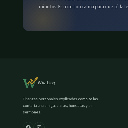
minutos. Escrito con calma para que tú la l
Wiwi
blog
Finanzas personales explicadas como te las
contaría una amiga: claras, honestas y sin
sermones.