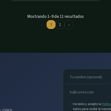
Mostrando 1–9 de 11 resultados
‹
1
2
›
He leído y acepto la
Políti
datos para recibir el newsle
, cinco