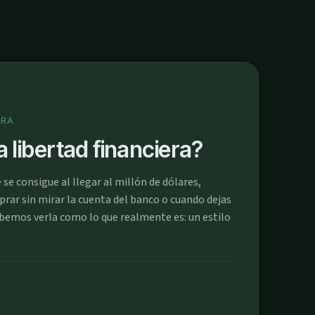
URA
a libertad financiera?
se consigue al llegar al millón de dólares,
ar sin mirar la cuenta del banco o cuando dejas
ebemos verla como lo que realmente es: un estilo